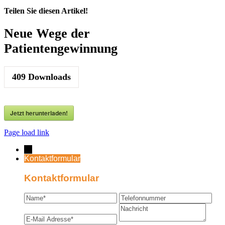
Teilen Sie diesen Artikel!
Facebook
X
Reddit
LinkedIn
WhatsApp
Telegram
Tumblr
Pinterest
Vk
Xing
E-
Neue Wege der
Mail
Patientengewinnung
409
Downloads
Jetzt herunterladen!
Page load link
→
Kontaktformular
Kontaktformular