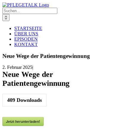
Zum
Inhalt
Suche
springen
nach:
STARTSEITE
ÜBER UNS
EPISODEN
KONTAKT
Neue Wege der Patientengewinnung
2. Februar 2025
|
Neue Wege der
Patientengewinnung
409
Downloads
Jetzt herunterladen!