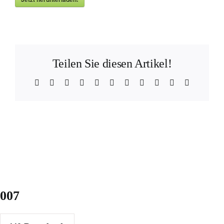
Teilen Sie diesen Artikel!
Facebook
X
Reddit
LinkedIn
WhatsApp
Telegram
Tumblr
Pinterest
Vk
Xing
E-
Mail
007